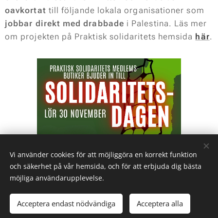
oavkortat
till följande lokala organisationer som
jobbar direkt med drabbade
i Palestina. Läs mer
om projekten på Praktisk solidaritets hemsida
här
.
Vi använder cookies för att möjliggöra en korrekt funktion
och säkerhet på vår hemsida, och för att erbjuda dig bästa
möjliga användarupplevelse.
© 2022 SVENSKA PALESTINAKOMMITTÉN | Alla rättigheter
reserverade
Acceptera endast nödvändiga
Acceptera alla
Skapad med
Webnode
Cookies