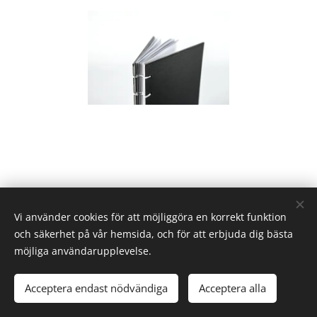
Vi använder cookies för att möjliggöra en korrekt funktion
och säkerhet på vår hemsida, och för att erbjuda dig bästa
möjliga användarupplevelse.
© 2022 SVENSKA PALESTINAKOMMITTÉN | Alla rättigheter
reserverade
Acceptera endast nödvändiga
Acceptera alla
Skapad med
Webnode
Cookies