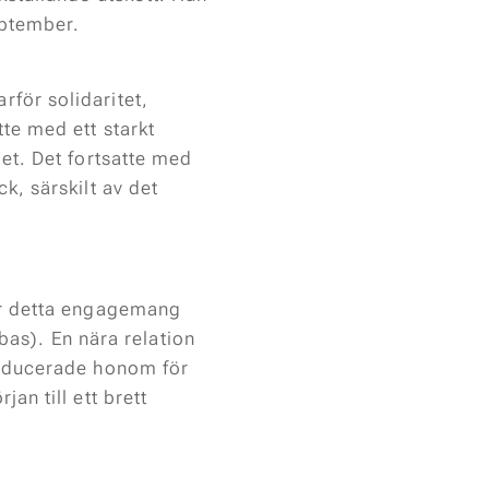
eptember.
för solidaritet,
te med ett starkt
let. Det fortsatte med
k, särskilt av det
För detta engagemang
s). En nära relation
troducerade honom för
an till ett brett