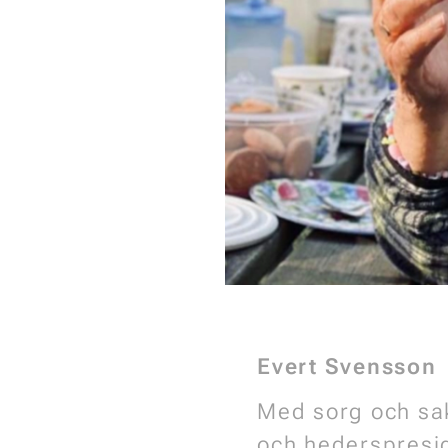
Evert Svensson
Med sorg och sak
och hederspresid