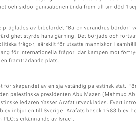
tiet och sidoorganisationen ända fram till sin död 1s
 präglades av bibelordet "Bären varandras bördor" var
värdighet styrde hans gärning. Det började och fortsat
itiska frågor, särskilt för utsatta människor i samhäl
ang för internationella frågor, där kampen mot förtryc
k en framträdande plats.
t för skapandet av en självständig palestinsk stat. 
den palestinska presidenten Abu Mazen (Mahmud Abba
estinske ledaren Yasser Arafat utvecklades. Evert in
lev inbjuden till Sverige. Arafats besök 1983 blev börj
 PLO:s erkännande av Israel.