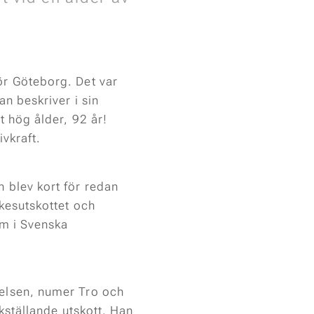
ör Göteborg. Det var
n beskriver i sin
 hög ålder, 92 år!
ivkraft.
 blev kort för redan
kesutskottet och
em i Svenska
elsen, numer Tro och
kställande utskott. Han