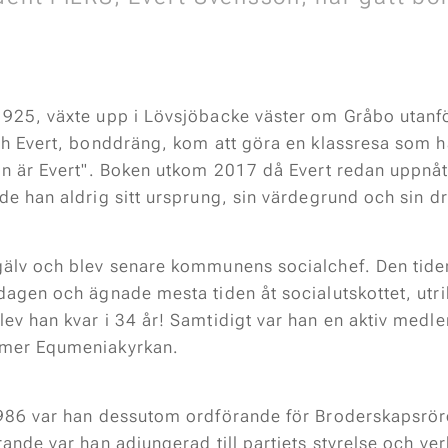
1925, växte upp i Lövsjöbacke väster om Gråbo utanf
ch Evert, bonddräng, kom att göra en klassresa som ha
mn är Evert". Boken utkom 2017 då Evert redan uppnått
e han aldrig sitt ursprung, sin värdegrund och sin dr
gälv och blev senare kommunens socialchef. Den tiden
dagen och ägnade mesta tiden åt socialutskottet, utri
ev han kvar i 34 år! Samtidigt var han en aktiv medl
umer Equmeniakyrkan.
1986 var han dessutom ordförande för Broderskapsrör
ande var han adjungerad till partiets styrelse och ver