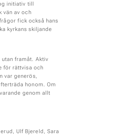
initiativ till
k vän av och
rågor fick också hans
ka kyrkans skiljande
 utan framåt. Aktiv
 för rättvisa och
an var generös,
 efterträda honom. Om
ärvarande genom allt
rud, Ulf Bjereld, Sara