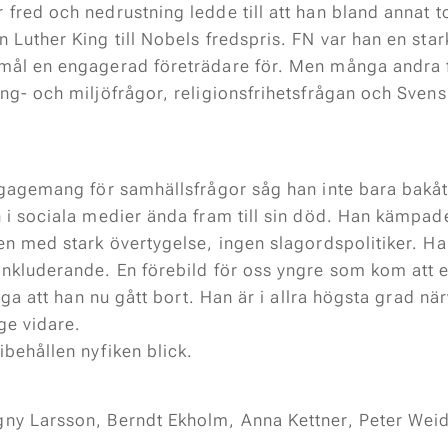
red och nedrustning ledde till att han bland annat tog 
 Luther King till Nobels fredspris. FN var han en star
mål en engagerad företrädare för. Men många andra f
ng- och miljöfrågor, religionsfrihetsfrågan och Svens
ngagemang för samhällsfrågor såg han inte bara bakåt
 i sociala medier ända fram till sin död. Han kämpade
en med stark övertygelse, ingen slagordspolitiker. H
inkluderande. En förebild för oss yngre som kom att
säga att han nu gått bort. Han är i allra högsta grad n
ge vidare.
ibehållen nyfiken blick.
ny Larsson, Berndt Ekholm, Anna Kettner, Peter Weide