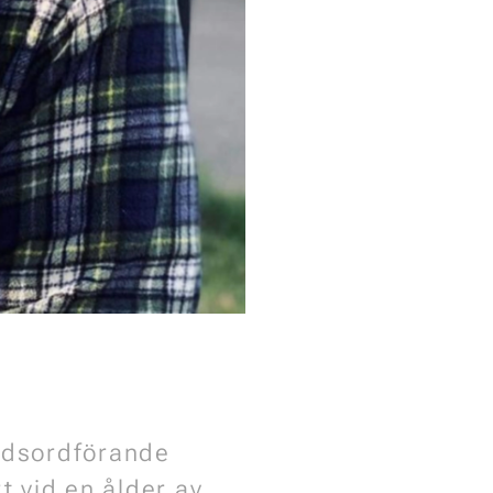
undsordförande
t vid en ålder av