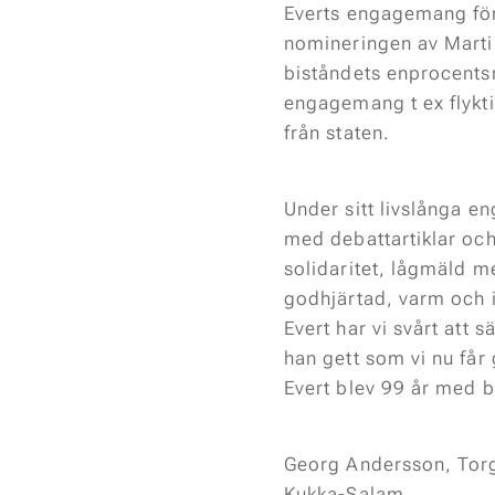
Everts engagemang för f
nomineringen av Martin
biståndets enprocents
engagemang t ex flykti
från staten.
Under sitt livslånga e
med debattartiklar och
solidaritet, lågmäld m
godhjärtad, varm och 
Evert har vi svårt att 
han gett som vi nu får 
Evert blev 99 år med b
Georg Andersson, Torg
Kukka-Salam