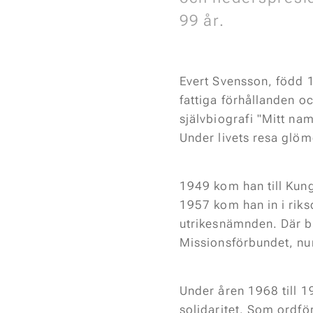
99 år.
Evert Svensson, född 
fattiga förhållanden o
självbiografi "Mitt na
Under livets resa glömd
1949 kom han till Kun
1957 kom han in i riks
utrikesnämnden. Där bl
Missionsförbundet, n
Under åren 1968 till 
solidaritet. Som ordför