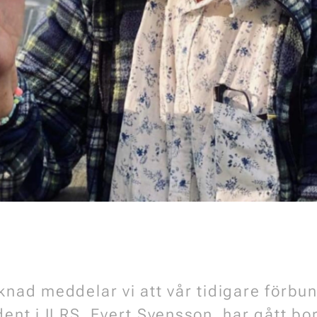
nad meddelar vi att vår tidigare förb
ent i ILRS, Evert Svensson, har gått bor