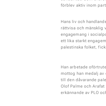
förblev aktiv inom par
Hans liv och handlande
rättvisa och mänsklig 
engagemang i socialpol
ett lika starkt engagem
palestinska folket, fic
Han arbetade oförtrute
mottog han medalj av 
till den dåvarande pal
Olof Palme och Arafat b
erkännande av PLO och