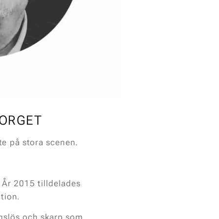
TORGET
e på stora scenen.
 År 2015 tilldelades
tion.
ingslös och skarp som