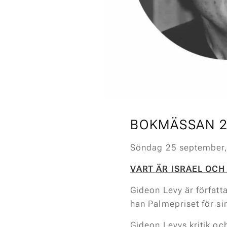
BOKMÄSSAN 2
Söndag 25 september, 
VART ÄR ISRAEL OCH
Gideon Levy är författa
han Palmepriset för s
Gideon Levys kritik oc