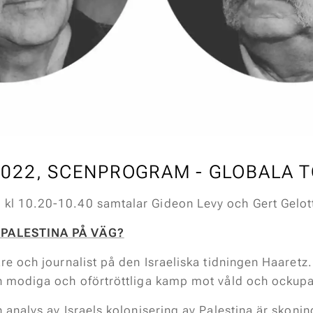
022, SCENPROGRAM - GLOBALA 
kl 10.20-10.40 samtalar Gideon Levy och Gert Gelott
 PALESTINA PÅ VÄG?
re och journalist på den Israeliska tidningen Haaretz.
in modiga och oförtröttliga kamp mot våld och ockupa
h analys av Israels kolonisering av Palestina är skon